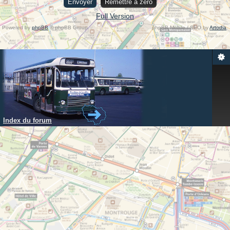
Full Version
Powered by
phpBB
© phpBB Group.
phpBB Mobile / SEO by
Artodia
.
Index du forum