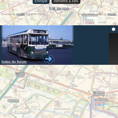
Full Version
Powered by
phpBB
© phpBB Group.
phpBB Mobile / SEO by
Artodia
.
Index du forum