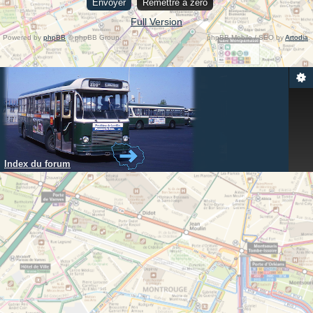
Full Version
Powered by
phpBB
© phpBB Group.
phpBB Mobile / SEO by
Artodia
.
Index du forum