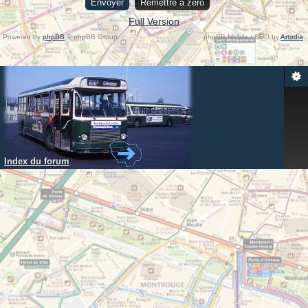
Full Version
Powered by
phpBB
© phpBB Group.
phpBB Mobile / SEO by
Artodia
.
Index du forum