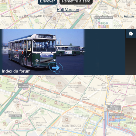
Full Version
Powered by
phpBB
© phpBB Group.
phpBB Mobile / SEO by
Artodia
.
Index du forum