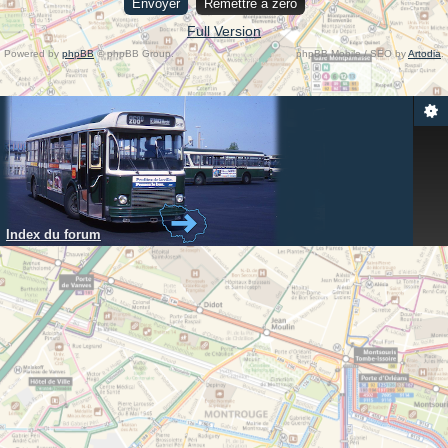
Full Version
Powered by
phpBB
© phpBB Group.
phpBB Mobile / SEO by
Artodia
.
Index du forum