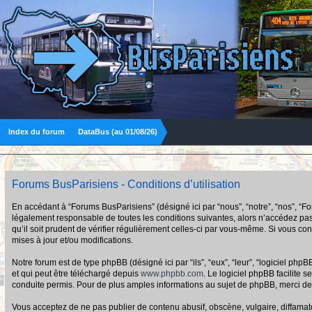
Index du forum
DataBus (au 01/08/26)
Forums BusParisiens - Conditions d’utilisation
En accédant à “Forums BusParisiens” (désigné ici par “nous”, “notre”, “nos”, “F
légalement responsable de toutes les conditions suivantes, alors n’accédez pas
qu’il soit prudent de vérifier régulièrement celles-ci par vous-même. Si vous 
mises à jour et/ou modifications.
Notre forum est de type phpBB (désigné ici par “ils”, “eux”, “leur”, “logiciel p
et qui peut être téléchargé depuis
www.phpbb.com
. Le logiciel phpBB facilit
conduite permis. Pour de plus amples informations au sujet de phpBB, merci de
Vous acceptez de ne pas publier de contenu abusif, obscène, vulgaire, diffamato