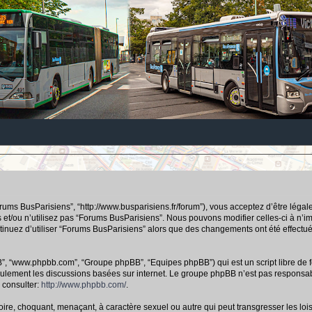
orums BusParisiens”, “http://www.busparisiens.fr/forum”), vous acceptez d’être lég
 et/ou n’utilisez pas “Forums BusParisiens”. Nous pouvons modifier celles-ci à n’
continuez d’utiliser “Forums BusParisiens” alors que des changements ont été effec
hpBB”, “www.phpbb.com”, “Groupe phpBB”, “Equipes phpBB”) qui est un script libre de f
e seulement les discussions basées sur internet. Le groupe phpBB n’est pas respo
 consulter:
http://www.phpbb.com/
.
ire, choquant, menaçant, à caractère sexuel ou autre qui peut transgresser les loi