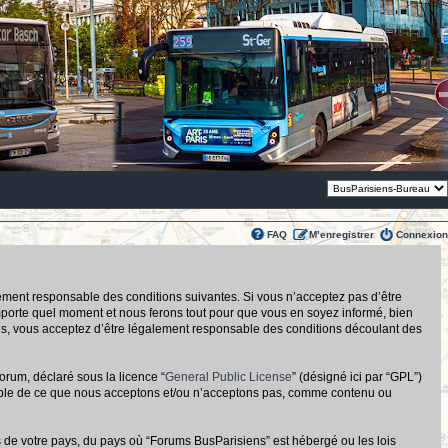
Thème:
FAQ
M’enregistrer
Connexion
alement responsable des conditions suivantes. Si vous n’acceptez pas d’être
importe quel moment et nous ferons tout pour que vous en soyez informé, bien
tués, vous acceptez d’être légalement responsable des conditions découlant des
orum, déclaré sous la licence “
General Public License
” (désigné ici par “GPL”)
nsable de ce que nous acceptons et/ou n’acceptons pas, comme contenu ou
s de votre pays, du pays où “Forums BusParisiens” est hébergé ou les lois