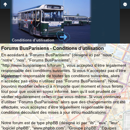
Conditions d’utilisation
Forums BusParisiens - Conditions d’utilisation
En accédant à “Forums BusParisiens” (désigné ici par “nous”,
“notre”, “nos”, “Forums BusParisiens”,
“http://www.busparisiens.fr/forum”), vous acceptez d’être légalement
responsable des conditions suivantes. Si vous n’acceptez pas d’être
légalement responsable de toutes les conditions suivantes, alors
n’accédez pas et/ou n’utilisez pas “Forums BusParisiens”. Nous
pouvons modifier celles-ci à n’importe quel moment et nous ferons
tout pour que vous en soyez informé, bien qu’il soit prudent de
vérifier régulièrement celles-ci par vous-même. Si vous continuez
d’utiliser “Forums BusParisiens” alors que des changements ont été
effectués, vous acceptez d’être légalement responsable des
conditions découlant des mises à jour et/ou modifications.
Notre forum est de type phpBB (désigné ici par “ils”, “eux”, “leur”,
“logiciel phpBB”, “www.phpbb.com”, “Groupe phpBB”, “Equipes