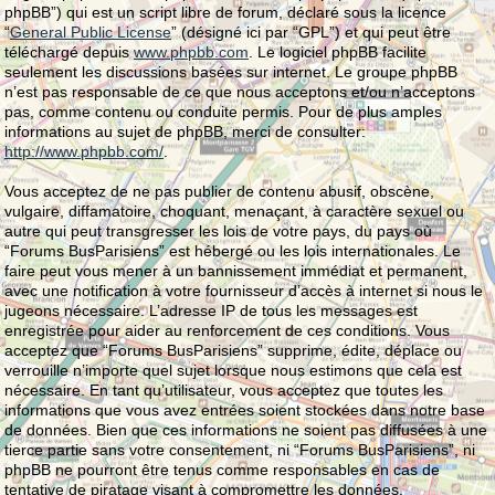
phpBB”) qui est un script libre de forum, déclaré sous la licence
“
General Public License
” (désigné ici par “GPL”) et qui peut être
téléchargé depuis
www.phpbb.com
. Le logiciel phpBB facilite
seulement les discussions basées sur internet. Le groupe phpBB
n’est pas responsable de ce que nous acceptons et/ou n’acceptons
pas, comme contenu ou conduite permis. Pour de plus amples
informations au sujet de phpBB, merci de consulter:
http://www.phpbb.com/
.
Vous acceptez de ne pas publier de contenu abusif, obscène,
vulgaire, diffamatoire, choquant, menaçant, à caractère sexuel ou
autre qui peut transgresser les lois de votre pays, du pays où
“Forums BusParisiens” est hébergé ou les lois internationales. Le
faire peut vous mener à un bannissement immédiat et permanent,
avec une notification à votre fournisseur d’accès à internet si nous le
jugeons nécessaire. L’adresse IP de tous les messages est
enregistrée pour aider au renforcement de ces conditions. Vous
acceptez que “Forums BusParisiens” supprime, édite, déplace ou
verrouille n’importe quel sujet lorsque nous estimons que cela est
nécessaire. En tant qu’utilisateur, vous acceptez que toutes les
informations que vous avez entrées soient stockées dans notre base
de données. Bien que ces informations ne soient pas diffusées à une
tierce partie sans votre consentement, ni “Forums BusParisiens”, ni
phpBB ne pourront être tenus comme responsables en cas de
tentative de piratage visant à compromettre les données.