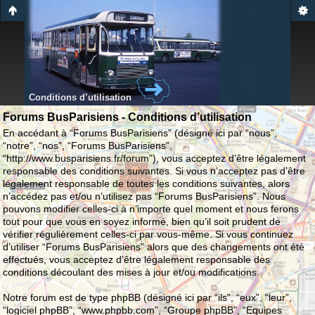
Conditions d’utilisation
Forums BusParisiens - Conditions d’utilisation
En accédant à “Forums BusParisiens” (désigné ici par “nous”,
“notre”, “nos”, “Forums BusParisiens”,
“http://www.busparisiens.fr/forum”), vous acceptez d’être légalement
responsable des conditions suivantes. Si vous n’acceptez pas d’être
légalement responsable de toutes les conditions suivantes, alors
n’accédez pas et/ou n’utilisez pas “Forums BusParisiens”. Nous
pouvons modifier celles-ci à n’importe quel moment et nous ferons
tout pour que vous en soyez informé, bien qu’il soit prudent de
vérifier régulièrement celles-ci par vous-même. Si vous continuez
d’utiliser “Forums BusParisiens” alors que des changements ont été
effectués, vous acceptez d’être légalement responsable des
conditions découlant des mises à jour et/ou modifications.
Notre forum est de type phpBB (désigné ici par “ils”, “eux”, “leur”,
“logiciel phpBB”, “www.phpbb.com”, “Groupe phpBB”, “Equipes