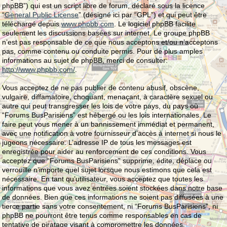
phpBB”) qui est un script libre de forum, déclaré sous la licence
“
General Public License
” (désigné ici par “GPL”) et qui peut être
téléchargé depuis
www.phpbb.com
. Le logiciel phpBB facilite
seulement les discussions basées sur internet. Le groupe phpBB
n’est pas responsable de ce que nous acceptons et/ou n’acceptons
pas, comme contenu ou conduite permis. Pour de plus amples
informations au sujet de phpBB, merci de consulter:
http://www.phpbb.com/
.
Vous acceptez de ne pas publier de contenu abusif, obscène,
vulgaire, diffamatoire, choquant, menaçant, à caractère sexuel ou
autre qui peut transgresser les lois de votre pays, du pays où
“Forums BusParisiens” est hébergé ou les lois internationales. Le
faire peut vous mener à un bannissement immédiat et permanent,
avec une notification à votre fournisseur d’accès à internet si nous le
jugeons nécessaire. L’adresse IP de tous les messages est
enregistrée pour aider au renforcement de ces conditions. Vous
acceptez que “Forums BusParisiens” supprime, édite, déplace ou
verrouille n’importe quel sujet lorsque nous estimons que cela est
nécessaire. En tant qu’utilisateur, vous acceptez que toutes les
informations que vous avez entrées soient stockées dans notre base
de données. Bien que ces informations ne soient pas diffusées à une
tierce partie sans votre consentement, ni “Forums BusParisiens”, ni
phpBB ne pourront être tenus comme responsables en cas de
tentative de piratage visant à compromettre les données.