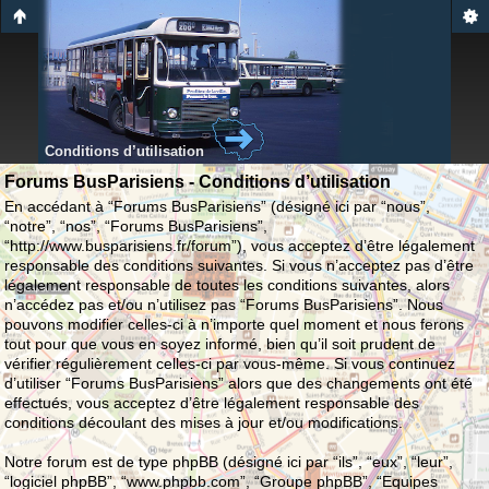
Conditions d’utilisation
Forums BusParisiens - Conditions d’utilisation
En accédant à “Forums BusParisiens” (désigné ici par “nous”,
“notre”, “nos”, “Forums BusParisiens”,
“http://www.busparisiens.fr/forum”), vous acceptez d’être légalement
responsable des conditions suivantes. Si vous n’acceptez pas d’être
légalement responsable de toutes les conditions suivantes, alors
n’accédez pas et/ou n’utilisez pas “Forums BusParisiens”. Nous
pouvons modifier celles-ci à n’importe quel moment et nous ferons
tout pour que vous en soyez informé, bien qu’il soit prudent de
vérifier régulièrement celles-ci par vous-même. Si vous continuez
d’utiliser “Forums BusParisiens” alors que des changements ont été
effectués, vous acceptez d’être légalement responsable des
conditions découlant des mises à jour et/ou modifications.
Notre forum est de type phpBB (désigné ici par “ils”, “eux”, “leur”,
“logiciel phpBB”, “www.phpbb.com”, “Groupe phpBB”, “Equipes