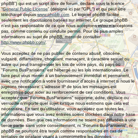
phpBB”) qui est un script libre de forum, déclaré sous la licence
“
General Public License
” (désigné ici par “GPL”) et qui peut être
téléchargé depuis
www.phpbb.com
. Le logiciel phpBB facilite
seulement les discussions basées sur internet. Le groupe phpBB
n’est pas responsable de ce que nous acceptons et/ou n’acceptons
pas, comme contenu ou conduite permis. Pour de plus amples
informations au sujet de phpBB, merci de consulter:
http://www.phpbb.com/
.
Vous acceptez de ne pas publier de contenu abusif, obscène,
vulgaire, diffamatoire, choquant, menaçant, à caractère sexuel ou
autre qui peut transgresser les lois de votre pays, du pays où
“Forums BusParisiens” est hébergé ou les lois internationales. Le
faire peut vous mener à un bannissement immédiat et permanent,
avec une notification à votre fournisseur d’accès à internet si nous le
jugeons nécessaire. L’adresse IP de tous les messages est
enregistrée pour aider au renforcement de ces conditions. Vous
acceptez que “Forums BusParisiens” supprime, édite, déplace ou
verrouille n’importe quel sujet lorsque nous estimons que cela est
nécessaire. En tant qu’utilisateur, vous acceptez que toutes les
informations que vous avez entrées soient stockées dans notre base
de données. Bien que ces informations ne soient pas diffusées à une
tierce partie sans votre consentement, ni “Forums BusParisiens”, ni
phpBB ne pourront être tenus comme responsables en cas de
tentative de piratage visant à compromettre les données.