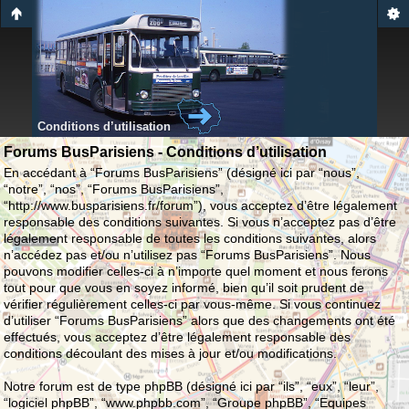
Conditions d’utilisation
Forums BusParisiens - Conditions d’utilisation
En accédant à “Forums BusParisiens” (désigné ici par “nous”,
“notre”, “nos”, “Forums BusParisiens”,
“http://www.busparisiens.fr/forum”), vous acceptez d’être légalement
responsable des conditions suivantes. Si vous n’acceptez pas d’être
légalement responsable de toutes les conditions suivantes, alors
n’accédez pas et/ou n’utilisez pas “Forums BusParisiens”. Nous
pouvons modifier celles-ci à n’importe quel moment et nous ferons
tout pour que vous en soyez informé, bien qu’il soit prudent de
vérifier régulièrement celles-ci par vous-même. Si vous continuez
d’utiliser “Forums BusParisiens” alors que des changements ont été
effectués, vous acceptez d’être légalement responsable des
conditions découlant des mises à jour et/ou modifications.
Notre forum est de type phpBB (désigné ici par “ils”, “eux”, “leur”,
“logiciel phpBB”, “www.phpbb.com”, “Groupe phpBB”, “Equipes