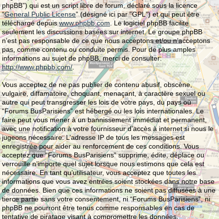
phpBB”) qui est un script libre de forum, déclaré sous la licence
“
General Public License
” (désigné ici par “GPL”) et qui peut être
téléchargé depuis
www.phpbb.com
. Le logiciel phpBB facilite
seulement les discussions basées sur internet. Le groupe phpBB
n’est pas responsable de ce que nous acceptons et/ou n’acceptons
pas, comme contenu ou conduite permis. Pour de plus amples
informations au sujet de phpBB, merci de consulter:
http://www.phpbb.com/
.
Vous acceptez de ne pas publier de contenu abusif, obscène,
vulgaire, diffamatoire, choquant, menaçant, à caractère sexuel ou
autre qui peut transgresser les lois de votre pays, du pays où
“Forums BusParisiens” est hébergé ou les lois internationales. Le
faire peut vous mener à un bannissement immédiat et permanent,
avec une notification à votre fournisseur d’accès à internet si nous le
jugeons nécessaire. L’adresse IP de tous les messages est
enregistrée pour aider au renforcement de ces conditions. Vous
acceptez que “Forums BusParisiens” supprime, édite, déplace ou
verrouille n’importe quel sujet lorsque nous estimons que cela est
nécessaire. En tant qu’utilisateur, vous acceptez que toutes les
informations que vous avez entrées soient stockées dans notre base
de données. Bien que ces informations ne soient pas diffusées à une
tierce partie sans votre consentement, ni “Forums BusParisiens”, ni
phpBB ne pourront être tenus comme responsables en cas de
tentative de piratage visant à compromettre les données.