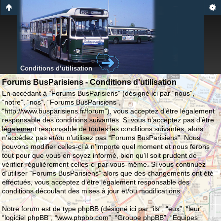
Conditions d’utilisation
Forums BusParisiens - Conditions d’utilisation
En accédant à “Forums BusParisiens” (désigné ici par “nous”,
“notre”, “nos”, “Forums BusParisiens”,
“http://www.busparisiens.fr/forum”), vous acceptez d’être légalement
responsable des conditions suivantes. Si vous n’acceptez pas d’être
légalement responsable de toutes les conditions suivantes, alors
n’accédez pas et/ou n’utilisez pas “Forums BusParisiens”. Nous
pouvons modifier celles-ci à n’importe quel moment et nous ferons
tout pour que vous en soyez informé, bien qu’il soit prudent de
vérifier régulièrement celles-ci par vous-même. Si vous continuez
d’utiliser “Forums BusParisiens” alors que des changements ont été
effectués, vous acceptez d’être légalement responsable des
conditions découlant des mises à jour et/ou modifications.
Notre forum est de type phpBB (désigné ici par “ils”, “eux”, “leur”,
“logiciel phpBB”, “www.phpbb.com”, “Groupe phpBB”, “Equipes