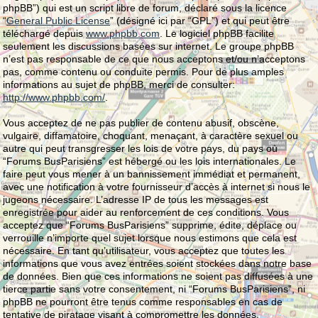
phpBB”) qui est un script libre de forum, déclaré sous la licence
“
General Public License
” (désigné ici par “GPL”) et qui peut être
téléchargé depuis
www.phpbb.com
. Le logiciel phpBB facilite
seulement les discussions basées sur internet. Le groupe phpBB
n’est pas responsable de ce que nous acceptons et/ou n’acceptons
pas, comme contenu ou conduite permis. Pour de plus amples
informations au sujet de phpBB, merci de consulter:
http://www.phpbb.com/
.
Vous acceptez de ne pas publier de contenu abusif, obscène,
vulgaire, diffamatoire, choquant, menaçant, à caractère sexuel ou
autre qui peut transgresser les lois de votre pays, du pays où
“Forums BusParisiens” est hébergé ou les lois internationales. Le
faire peut vous mener à un bannissement immédiat et permanent,
avec une notification à votre fournisseur d’accès à internet si nous le
jugeons nécessaire. L’adresse IP de tous les messages est
enregistrée pour aider au renforcement de ces conditions. Vous
acceptez que “Forums BusParisiens” supprime, édite, déplace ou
verrouille n’importe quel sujet lorsque nous estimons que cela est
nécessaire. En tant qu’utilisateur, vous acceptez que toutes les
informations que vous avez entrées soient stockées dans notre base
de données. Bien que ces informations ne soient pas diffusées à une
tierce partie sans votre consentement, ni “Forums BusParisiens”, ni
phpBB ne pourront être tenus comme responsables en cas de
tentative de piratage visant à compromettre les données.