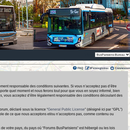
Thème:
FAQ
M’enregistrer
Connexion
alement responsable des conditions suivantes. Si vous n’acceptez pas d’être
importe quel moment et nous ferons tout pour que vous en soyez informé, bien
tués, vous acceptez d’être légalement responsable des conditions découlant des
orum, déclaré sous la licence “
General Public License
” (désigné ici par “GPL”)
nsable de ce que nous acceptons et/ou n’acceptons pas, comme contenu ou
s de votre pays, du pays où “Forums BusParisiens” est hébergé ou les lois