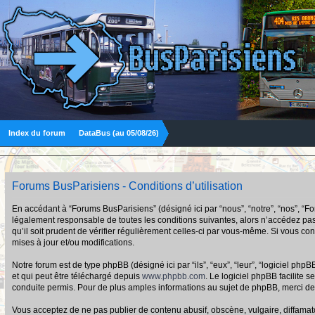
Index du forum
DataBus (au 05/08/26)
Forums BusParisiens - Conditions d’utilisation
En accédant à “Forums BusParisiens” (désigné ici par “nous”, “notre”, “nos”, “F
légalement responsable de toutes les conditions suivantes, alors n’accédez pas
qu’il soit prudent de vérifier régulièrement celles-ci par vous-même. Si vous 
mises à jour et/ou modifications.
Notre forum est de type phpBB (désigné ici par “ils”, “eux”, “leur”, “logiciel p
et qui peut être téléchargé depuis
www.phpbb.com
. Le logiciel phpBB facilit
conduite permis. Pour de plus amples informations au sujet de phpBB, merci de
Vous acceptez de ne pas publier de contenu abusif, obscène, vulgaire, diffamato