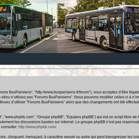
orums BusParisiens”, “http://www.busparisiens.fr/forum”), vous acceptez d’être lég
 et/ou n’utilisez pas “Forums BusParisiens”. Nous pouvons modifier celles-ci à n’
continuez d’utiliser “Forums BusParisiens” alors que des changements ont été effec
hpBB”, “www.phpbb.com”, “Groupe phpBB”, “Equipes phpBB”) qui est un script libre de f
e seulement les discussions basées sur internet. Le groupe phpBB n’est pas respo
 consulter:
http://www.phpbb.com/
.
ire, choquant, menaçant, à caractère sexuel ou autre qui peut transgresser les loi