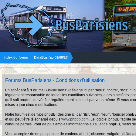
Index du forum
DataBus (au 01/08/26)
Forums BusParisiens - Conditions d’utilisation
En accédant à “Forums BusParisiens” (désigné ici par “nous”, “notre”, “nos”, “F
légalement responsable de toutes les conditions suivantes, alors n’accédez pas
qu’il soit prudent de vérifier régulièrement celles-ci par vous-même. Si vous 
mises à jour et/ou modifications.
Notre forum est de type phpBB (désigné ici par “ils”, “eux”, “leur”, “logiciel p
et qui peut être téléchargé depuis
www.phpbb.com
. Le logiciel phpBB facilit
conduite permis. Pour de plus amples informations au sujet de phpBB, merci de
Vous acceptez de ne pas publier de contenu abusif, obscène, vulgaire, diffamato