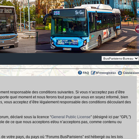
Thème:
FAQ
M’enregistrer
Connexion
alement responsable des conditions suivantes. Si vous n’acceptez pas d’être
importe quel moment et nous ferons tout pour que vous en soyez informé, bien
tués, vous acceptez d’être légalement responsable des conditions découlant des
orum, déclaré sous la licence “
General Public License
” (désigné ici par “GPL”)
nsable de ce que nous acceptons et/ou n’acceptons pas, comme contenu ou
s de votre pays, du pays où “Forums BusParisiens” est hébergé ou les lois