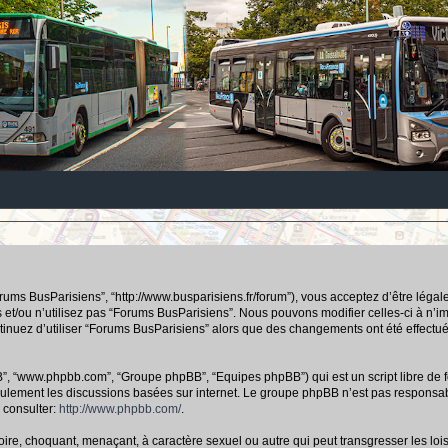
orums BusParisiens”, “http://www.busparisiens.fr/forum”), vous acceptez d’être lég
 et/ou n’utilisez pas “Forums BusParisiens”. Nous pouvons modifier celles-ci à n’
continuez d’utiliser “Forums BusParisiens” alors que des changements ont été effec
hpBB”, “www.phpbb.com”, “Groupe phpBB”, “Equipes phpBB”) qui est un script libre de f
e seulement les discussions basées sur internet. Le groupe phpBB n’est pas respo
 consulter:
http://www.phpbb.com/
.
ire, choquant, menaçant, à caractère sexuel ou autre qui peut transgresser les loi