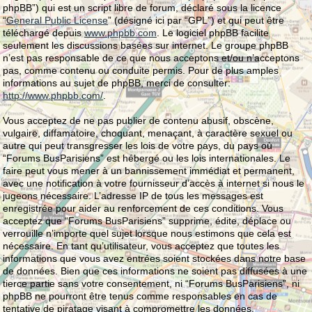
phpBB”) qui est un script libre de forum, déclaré sous la licence
“
General Public License
” (désigné ici par “GPL”) et qui peut être
téléchargé depuis
www.phpbb.com
. Le logiciel phpBB facilite
seulement les discussions basées sur internet. Le groupe phpBB
n’est pas responsable de ce que nous acceptons et/ou n’acceptons
pas, comme contenu ou conduite permis. Pour de plus amples
informations au sujet de phpBB, merci de consulter:
http://www.phpbb.com/
.
Vous acceptez de ne pas publier de contenu abusif, obscène,
vulgaire, diffamatoire, choquant, menaçant, à caractère sexuel ou
autre qui peut transgresser les lois de votre pays, du pays où
“Forums BusParisiens” est hébergé ou les lois internationales. Le
faire peut vous mener à un bannissement immédiat et permanent,
avec une notification à votre fournisseur d’accès à internet si nous le
jugeons nécessaire. L’adresse IP de tous les messages est
enregistrée pour aider au renforcement de ces conditions. Vous
acceptez que “Forums BusParisiens” supprime, édite, déplace ou
verrouille n’importe quel sujet lorsque nous estimons que cela est
nécessaire. En tant qu’utilisateur, vous acceptez que toutes les
informations que vous avez entrées soient stockées dans notre base
de données. Bien que ces informations ne soient pas diffusées à une
tierce partie sans votre consentement, ni “Forums BusParisiens”, ni
phpBB ne pourront être tenus comme responsables en cas de
tentative de piratage visant à compromettre les données.