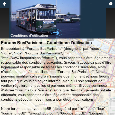
Conditions d’utilisation
Forums BusParisiens - Conditions d’utilisation
En accédant à “Forums BusParisiens” (désigné ici par “nous”,
“notre”, “nos”, “Forums BusParisiens”,
“http://www.busparisiens.fr/forum”), vous acceptez d’être légalement
responsable des conditions suivantes. Si vous n’acceptez pas d’être
légalement responsable de toutes les conditions suivantes, alors
n’accédez pas et/ou n’utilisez pas “Forums BusParisiens”. Nous
pouvons modifier celles-ci à n’importe quel moment et nous ferons
tout pour que vous en soyez informé, bien qu’il soit prudent de
vérifier régulièrement celles-ci par vous-même. Si vous continuez
d’utiliser “Forums BusParisiens” alors que des changements ont été
effectués, vous acceptez d’être légalement responsable des
conditions découlant des mises à jour et/ou modifications.
Notre forum est de type phpBB (désigné ici par “ils”, “eux”, “leur”,
“logiciel phpBB”, “www.phpbb.com”, “Groupe phpBB”, “Equipes